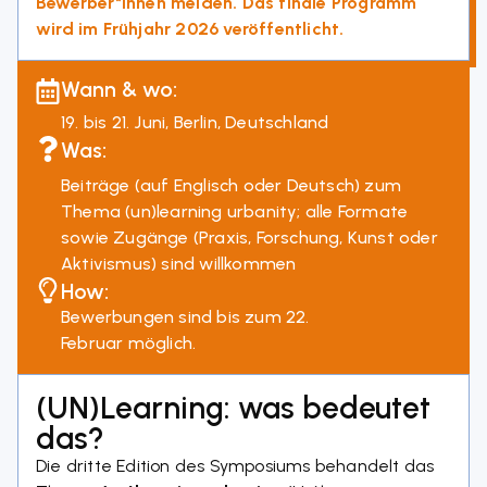
Bewerber*innen melden. Das finale Programm
wird im Frühjahr 2026 veröffentlicht.
Wann & wo:
19. bis 21. Juni, Berlin, Deutschland
Was:
Beiträge (auf Englisch oder Deutsch) zum
Thema (un)learning urbanity; alle Formate
sowie Zugänge (Praxis, Forschung, Kunst oder
Aktivismus) sind willkommen
How:
Bewerbungen sind bis zum 22.
Februar möglich.
(UN)Learning: was bedeutet
das?
Die dritte Edition des Symposiums behandelt das